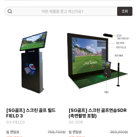
조회
[SG골프] 스크린 골프 필드
[SG골프] 스크린 골프연습SDR
FIELD 3
(측면촬영 포함)
SG-FIELD3
SG-SDR
월 렌탈료
756,700원
월 렌탈료
359,300원