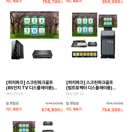
카드 제휴가
756,700
카드 제휴가
359,300
원
원
[피치파크] 스크린파크골프
[피치파크] 스크린파크골프
(85인치 TV 디스플레이용)
(빔프로젝터 디스플레이용)
GS1등급
GS1등급
PPG-TY-25
PPG-BY-25
월 렌탈료
674,900원
월 렌탈료
754,300원
카드 제휴가
674,900
카드 제휴가
754,300
원
원