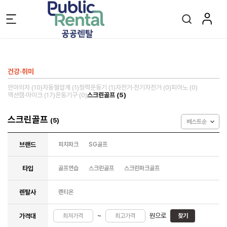
건강·취미
안마의자 (10)
자동혈압계 (1)
청력운동기 (1)
자전거·전기자전거 (0)
피아노 (0)
액션캠·마이크 (17)
운동기구 (0)
스크린골프 (5)
스크린골프
(5)
베스트순
브랜드
피치파크
SG골프
타입
골프연습
스크린골프
스크린파크골프
렌탈사
렌티온
~
원으로
가격대
찾기