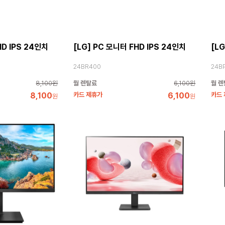
HD IPS 24인치
[LG] PC 모니터 FHD IPS 24인치
[LG
24BR400
24B
8,100원
월 렌탈료
6,100원
월 렌
8,100
카드 제휴가
6,100
카드
원
원