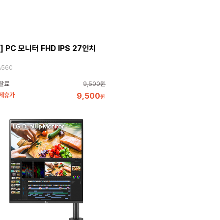
] PC 모니터 FHD IPS 27인치
A560
탈료
9,500원
 제휴가
9,500
원