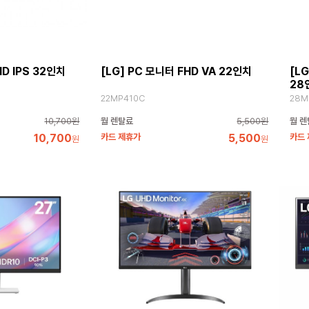
HD IPS 32인치
[LG] PC 모니터 FHD VA 22인치
[LG
28
22MP410C
28M
10,700원
월 렌탈료
5,500원
월 렌
10,700
카드 제휴가
5,500
카드
원
원