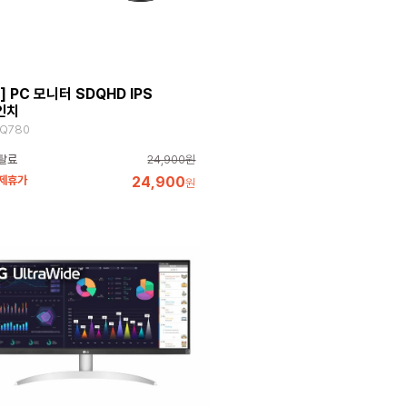
] PC 모니터 SDQHD IPS
인치
Q780
탈료
24,900원
 제휴가
24,900
원