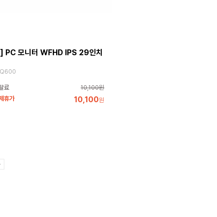
G] PC 모니터 WFHD IPS 29인치
Q600
탈료
10,100원
 제휴가
10,100
원