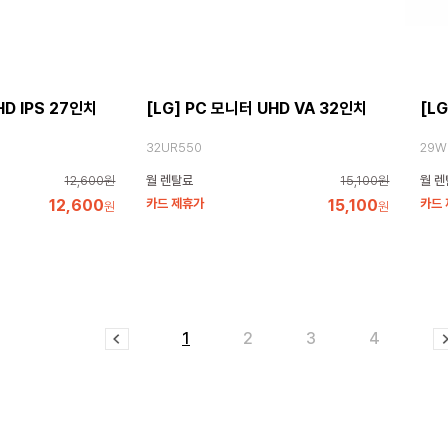
HD IPS 27인치
[LG] PC 모니터 UHD VA 32인치
[L
32UR550
29W
12,600원
월 렌탈료
15,100원
월 렌
12,600
카드 제휴가
15,100
카드
원
원
1
2
3
4