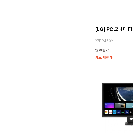
[LG] PC 모니터 F
27BP450Y
월 렌탈료
카드 제휴가