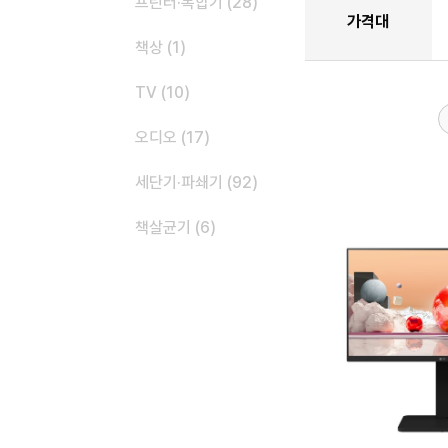
프린터·복합기 (28)
가격대
책상 (1)
TV (10)
오디오 (17)
세단기·파쇄기 (92)
책살균기 (6)