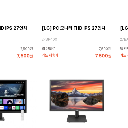
HD IPS 27인치
[LG] PC 모니터 FHD IPS 27인치
[LG
27BR400
27B
7,500원
월 렌탈료
7,500원
월 렌
7,500
카드 제휴가
7,500
카드
원
원