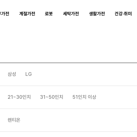
무가전
계절가전
로봇
세탁가전
생활가전
건강·취미
삼성
LG
21~30인치
31~50인치
51인치 이상
렌티온