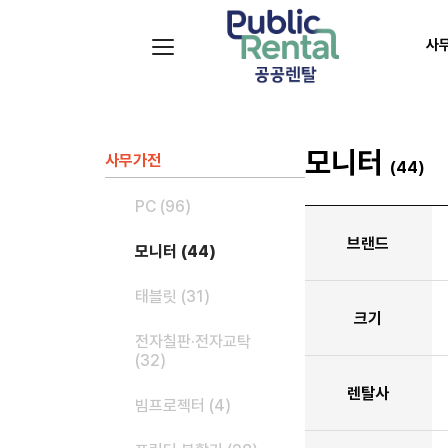
사
모니터
사무가전
(44)
PC (96)
브랜드
모니터 (44)
태블릿 (31)
크기
전자칠판·전자교탁
(32)
렌탈사
빔프로젝터 (4)