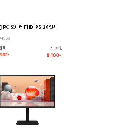
] PC 모니터 FHD IPS 24인치
P450S
탈료
8,100원
 제휴가
8,100
원